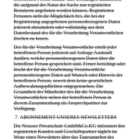
die aufgrund der Natur der Sache nur registrierten
Benutzern angeboten werden können. Registrierten
Personen steht die Möglichkeit frei, die bei der
Registrierung angegebenen personenbezogenen Daten
jederzeit abzuändern oder vollständig aus dem
Datenbestand des für die Verarbeitung Verantwortlichen
löschen zu lassen.
Der für die Verarbeitung Verantwortliche erteilt jeder
betroffenen Person jederzeit auf Anfrage Auskunft
darüber, welche personenbezogenen Daten über die
betroffene Person gespeichert sind. Ferner berichtigt oder
löscht der für die Verarbeitung Verantwortliche
personenbezogene Daten auf Wunsch oder Hinweis der
betroffenen Person, soweit dem keine gesetzlichen
Aufbewahrungspflichten entgegenstehen. Die
Gesamtheit der Mitarbeiter des für die Verarbeitung
Verantwortlichen stehen der betroffenen Person in
diesem Zusammenhang als Ansprechpartner zur
Verfügung.
ABONNEMENT UNSERES NEWSLETTERS
Die Neusser Privatschule GmbH&Co.KG informiert ihre
registrierten Kunden und Geschäftspartner täglich im
Wege eines Newsletters über das Tagesangebot des