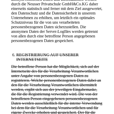
durch die Neusser Privatschule GmbH&Co.KG daher
einerseits statistisch und ferner mit dem Ziel ausgewertet,
den Datenschutz und die Datensicherheit in unserem
Unternehmen zu erhöhen, um letztlich ein optimales
Schutzniveau für die von uns verarbeiteten
personenbezogenen Daten sicherzustellen. Die
anonymen Daten der Server-Logfiles werden getrennt
von allen durch eine betroffene Person angegebenen
personenbezogenen Daten gespeichert.
REGISTRIERUNG AUF UNSERER
INTERNETSEITE
Die betroffene Person hat die Möglichkeit, sich auf der
Internetseite des für die Verarbeitung Verantwortlichen
unter Angabe von personenbezogenen Daten zu
registrieren. Welche personenbezogenen Daten dabei an
den für die Verarbeitung Verantwortlichen übermittelt
werden, ergibt sich aus der jeweiligen Eingabemaske,
die für die Registrierung verwendet wird. Die von der
betroffenen Person eingegebenen personenbezogenen
Daten werden ausschließlich für die interne Verwendung
bei dem für die Verarbeitung Verantwortlichen und für
eigene Zwecke erhoben und gespeichert. Der für die