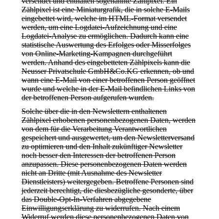
versendet und enthalten sogenannte Zählpixel. Ein
Zählpixel ist eine Miniaturgrafik, die in solche E-Mails
eingebettet wird, welche im HTML-Format versendet
werden, um eine Logdatei-Aufzeichnung und eine
Logdatei-Analyse zu ermöglichen. Dadurch kann eine
statistische Auswertung des Erfolges oder Misserfolges
von Online-Marketing-Kampagnen durchgeführt
werden. Anhand des eingebetteten Zählpixels kann die
Neusser Privatschule GmbH&Co.KG erkennen, ob und
wann eine E-Mail von einer betroffenen Person geöffnet
wurde und welche in der E-Mail befindlichen Links von
der betroffenen Person aufgerufen wurden.
Solche über die in den Newslettern enthaltenen
Zählpixel erhobenen personenbezogenen Daten, werden
von dem für die Verarbeitung Verantwortlichen
gespeichert und ausgewertet, um den Newsletterversand
zu optimieren und den Inhalt zukünftiger Newsletter
noch besser den Interessen der betroffenen Person
anzupassen. Diese personenbezogenen Daten werden
nicht an Dritte (mit Ausnahme des Newsletter
Dienstleisters) weitergegeben. Betroffene Personen sind
jederzeit berechtigt, die diesbezügliche gesonderte, über
das Double-Opt-In-Verfahren abgegebene
Einwilligungserklärung zu widerrufen. Nach einem
Widerruf werden diese personenbezogenen Daten von