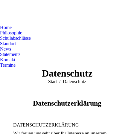
Home
Philosophie
Schulabschlüsse
Standort
News
Statements
Kontakt
Termine
Datenschutz
Sie befinden sich hier:
Start
Datenschutz
Datenschutzerklärung
DATENSCHUTZERKLÄRUNG
Wir freuen uns sehr über Ihr Interesse an unserem