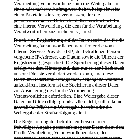
Verarbeitung Verantwortliche kann die Weitergabe an
einen oder mehrere Auftragsverarbeiter, beispielsweise
einen Paketdienstleister, veranlassen, der die
personenbezogenen Daten ebenfalls ausschließlich für
eine interne Verwendung, die dem für die Verarbeitung
Verantwortlichen zuzurechnen ist, nutzt.
Durch eine Registrierung auf der Internetseite des für die
Verarbeitung Verantwortlichen wird ferner die vom
Internet-Service-Provider (ISP) der betroffenen Person
vergebene IP-Adresse, das Datum sowie die Uhrzeit der
Registrierung gespeichert. Die Speicherung dieser Daten
erfolgt vor dem Hintergrund, dass nur so der Missbrauch
unserer Dienste verhindert werden kann, und diese
Daten im Bedarfsfall ermöglichen, begangene Straftaten
aufzuklären. Insofern ist die Speicherung dieser Daten
zur Absicherung des für die Verarbeitung
Verantwortlichen erforderlich. Eine Weitergabe dieser
Daten an Dritte erfolgt grundsätzlich nicht, sofern keine
gesetzliche Pflicht zur Weitergabe besteht oder die
Weitergabe der Strafverfolgung dient.
Die Registrierung der betroffenen Person unter
freiwilliger Angabe personenbezogener Daten dient dem
für die Verarbeitung Verantwortlichen dazu, der
betroffenen Person Inhalte oder Leistungen anzubieten,