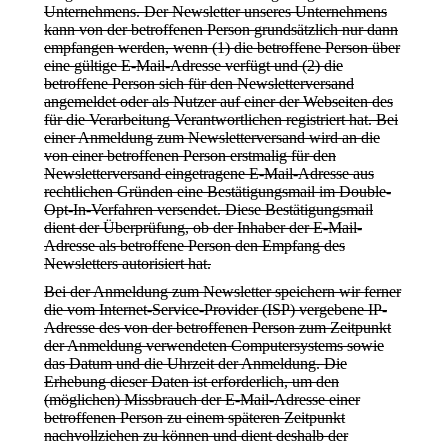
Unternehmens. Der Newsletter unseres Unternehmens
kann von der betroffenen Person grundsätzlich nur dann
empfangen werden, wenn (1) die betroffene Person über
eine gültige E-Mail-Adresse verfügt und (2) die
betroffene Person sich für den Newsletterversand
angemeldet oder als Nutzer auf einer der Webseiten des
für die Verarbeitung Verantwortlichen registriert hat. Bei
einer Anmeldung zum Newsletterversand wird an die
von einer betroffenen Person erstmalig für den
Newsletterversand eingetragene E-Mail-Adresse aus
rechtlichen Gründen eine Bestätigungsmail im Double-
Opt-In-Verfahren versendet. Diese Bestätigungsmail
dient der Überprüfung, ob der Inhaber der E-Mail-
Adresse als betroffene Person den Empfang des
Newsletters autorisiert hat.
Bei der Anmeldung zum Newsletter speichern wir ferner
die vom Internet-Service-Provider (ISP) vergebene IP-
Adresse des von der betroffenen Person zum Zeitpunkt
der Anmeldung verwendeten Computersystems sowie
das Datum und die Uhrzeit der Anmeldung. Die
Erhebung dieser Daten ist erforderlich, um den
(möglichen) Missbrauch der E-Mail-Adresse einer
betroffenen Person zu einem späteren Zeitpunkt
nachvollziehen zu können und dient deshalb der