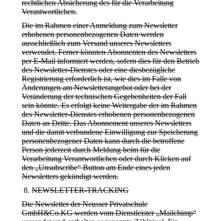
rechtlichen Absicherung des für die Verarbeitung
Verantwortlichen.
Die im Rahmen einer Anmeldung zum Newsletter
erhobenen personenbezogenen Daten werden
ausschließlich zum Versand unseres Newsletters
verwendet. Ferner könnten Abonnenten des Newsletters
per E-Mail informiert werden, sofern dies für den Betrieb
des Newsletter-Dienstes oder eine diesbezügliche
Registrierung erforderlich ist, wie dies im Falle von
Änderungen am Newsletterangebot oder bei der
Veränderung der technischen Gegebenheiten der Fall
sein könnte. Es erfolgt keine Weitergabe der im Rahmen
des Newsletter-Dienstes erhobenen personenbezogenen
Daten an Dritte. Das Abonnement unseres Newsletters
und die damit verbundene Einwilligung zur Speicherung
personenbezogener Daten kann durch die betroffene
Person jederzeit durch Meldung beim für die
Verarbeitung Verantwortlichen oder durch Klicken auf
den „Unsubscribe“ Button am Ende eines jeden
Newsletters gekündigt werden.
NEWSLETTER-TRACKING
Die Newsletter der Neusser Privatschule
GmbH&Co.KG werden vom Dienstleister „Mailchimp“