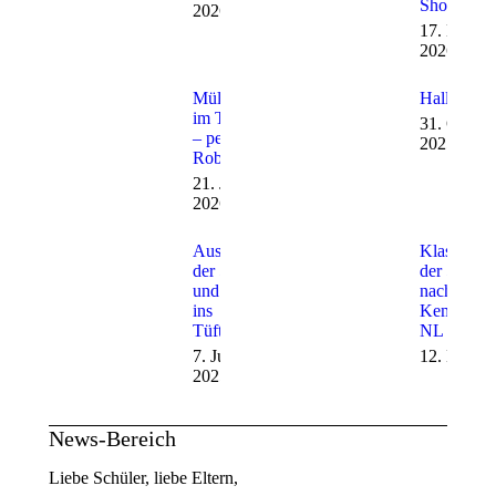
Show
2026
17. März
2026
Mülltrennung
Hallowee
im Tüftellab
31. Oktob
– per
2025
Roboter!
21. Januar
2026
Ausflug
Klassenfah
der 5er
der 5er un
und 6er
nach
ins
Kemperve
Tüftellab
NL
7. Juli
12. Mai 2
2025
News-Bereich
Liebe Schüler, liebe Eltern,