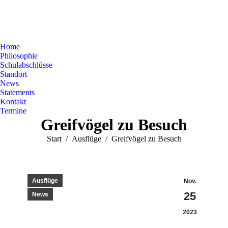
Home
Philosophie
Schulabschlüsse
Standort
News
Statements
Kontakt
Termine
Greifvögel zu Besuch
Sie befinden sich hier:
Start
Ausflüge
Greifvögel zu Besuch
Ausflüge
Nov.
25
News
2023